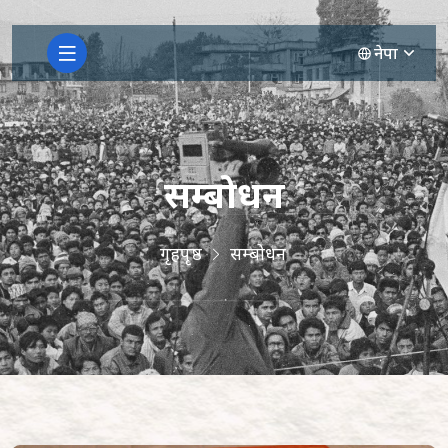
नेपा
सम्बोधन
गृहपृष्ठ
सम्बोधन