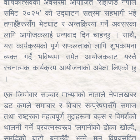
वार्षिकोत्सवको अवसरमा आयोजित ‘राइजिङ नेपाल
समिट २०२५’ को उद्घाटन सत्रमा सहभागी भई
तपाईँहरूसँग भेटघाट र अन्तक्र्रिया गर्ने अवसरका
लागि आयोजकलाई धन्यवाद दिन चाहन्छु । साथै
,
यस कार्यक्रमको पूर्ण सफलताको लागि शुभकामना
व्यक्त गर्दै भविष्यमा समेत आयोजकबाट यस्तै
रचनात्मक कार्यक्रम आयोजनाको अपेक्षा लिएको छु
।
एक जिम्मेवार सञ्चार माध्यमको नाताले नेपालखबर
डट कमले समाचार र विचार सम्प्रेषणसँगै समाज
तथा राष्ट्रका महत्वपूर्ण मुद्दाहरूमा बहस र विमर्शको
थालनी गर्ने प्रयत्नस्वरूप ‘लगानीको ढोका खोल्दै
,
समृद्धिको बाटो बनाउँदै’ भन्ने मूल विषयसहित