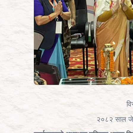
व
२०८२ साल जेठ