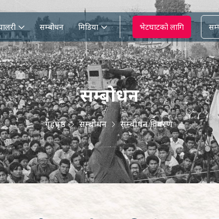
्यालरी
सम्बोधन
मिडिया
भेटघाटको लागि
सम्प
सम्बोधन
गृहपृष्ठ
सम्बोधन
सम्बोधन विवरण