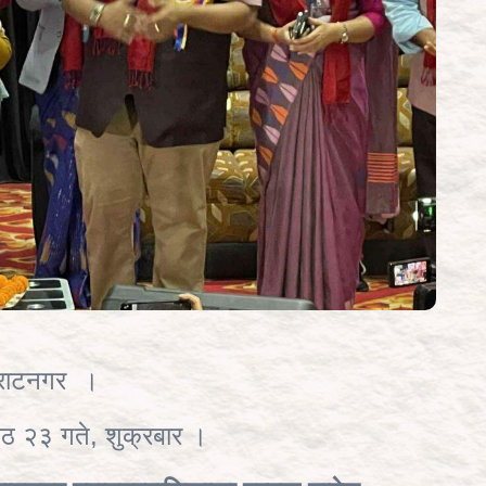
िराटनगर ।
 २३ गते, शुक्रबार ।