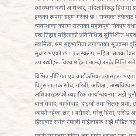
स्वास्थ्यसम्बन्धी अधिकार, महिलाविरुद्ध हिंस
हकका रूपमा ग्रहण गरेको छ । राज्यका तर्फबाट
व्यवस्थाका कारण राज्यका महत्वपूर्ण निकाय तथा
एक तिहाइ महिलाको प्रतिनिधित्व सुनिश्चित भएको छ 
स्वामित्व, श्रम सहभागिता लगायतका सूचकमा वृद्
सुधार भएको छ । फलस्वरूप, महिला सशक्तीकरण र 
उपलब्धीहरू विश्व महिला आन्दोलनकै निम्ति सम
विभिन्न नीतिगत एवं कार्यक्रमिक प्रयासहरू भएत
पितृसत्तात्मक सोच, गरिबी, अशिक्षा, अन्धविश्वास
अधिकारहरूको व्यहारिक कार्यान्वयनमा अझै चुनौ
बालविवाह‚ बहुविवाह‚ दाइजो तथा तिलक प्रथा‚ छ
कायमै रहेका छन् । यसैगरी, घरेलु हिंसा, एसिड आक
हिंसाबाट समेत नेपाली महिलाहरू अझै पीडित बन्न
यसरी समाजमा गहिरो जरा गाडेर बसेका प्रथा, परम