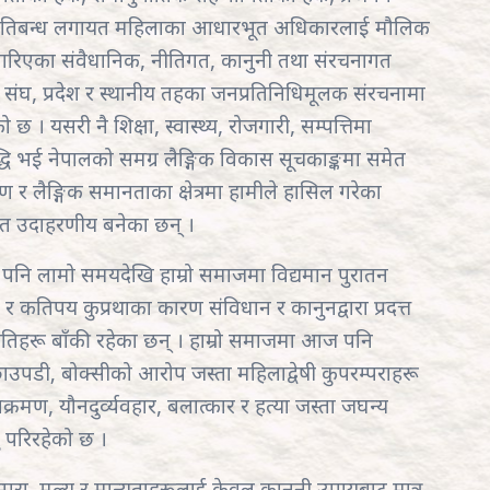
ामा प्रतिबन्ध लगायत महिलाका आधारभूत अधिकारलाई मौलिक
 गरिएका संवैधानिक, नीतिगत, कानुनी तथा संरचनागत
 संघ, प्रदेश र स्थानीय तहका जनप्रतिनिधिमूलक संरचनामा
। यसरी नै शिक्षा, स्वास्थ्य, रोजगारी, सम्पत्तिमा
धि भई नेपालको समग्र लैङ्गिक विकास सूचकाङ्कमा समेत
लैङ्गिक समानताका क्षेत्रमा हामीले हासिल गरेका
ेत उदाहरणीय बनेका छन् ।
ा पनि लामो समयदेखि हाम्रो समाजमा विद्यमान पुरातन
 र कतिपय कुप्रथाका कारण संविधान र कानुनद्वारा प्रदत्त
तिहरू बाँकी रहेका छन् । हाम्रो समाजमा आज पनि
ाउपडी‚ बोक्सीको आरोप जस्ता महिलाद्वेषी कुपरम्पराहरू
्रमण, यौनदुर्व्यवहार, बलात्कार र हत्या जस्ता जघन्य
ु परिरहेको छ ।
्परा, मूल्य र मान्यताहरूलाई केवल कानुनी उपायबाट मात्र