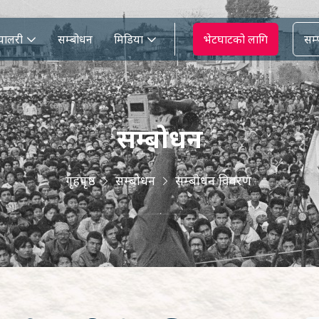
्यालरी
सम्बोधन
मिडिया
भेटघाटको लागि
सम्प
सम्बोधन
गृहपृष्ठ
सम्बोधन
सम्बोधन विवरण