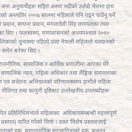
 ६८ जना अनुयायीहरू सहित अरुण नदीको उर्लदो भेलमा हाम
को अन्त्यतिर २००४ सालमा महिलाले पनि पढ्न पाउँनु पर्ने
 प्रधान, साधना प्रधान, मंगलादेवी सिंह लगायतका त्यस
ा थिए । फलस्वरुप, राणाशासनको अन्त्यपश्चात २०१०
ालिकाको चुनावमा पहिलो पल्ट नेपाली महिलाले मतदानको
यी समेत बनेका थिए ।
ाजनीतिक, सामाजिक र आर्थिक प्रणालीमा आएका धेरै
ौँ । सामाजिक न्याय, महिला अधिकार तथा लैङ्गिक समानताका
 एवं सचेतना अभियानको परिणामस्वरुप हामीले महिला
, नीतिगत तथा कानुनी दृष्टिबाट उल्लेखनीय उपलब्धीहरू
पित प्रतिनिधिसभाले महिलाका अधिकारसम्बन्धी महत्त्वपूर्ण
प्रस्ताव) पारित गरेको थियो । उक्त ‘विशेष प्रस्ताव’लाई
ानताको हक, समानुपातिक सहभागिताको हक, प्रजनन