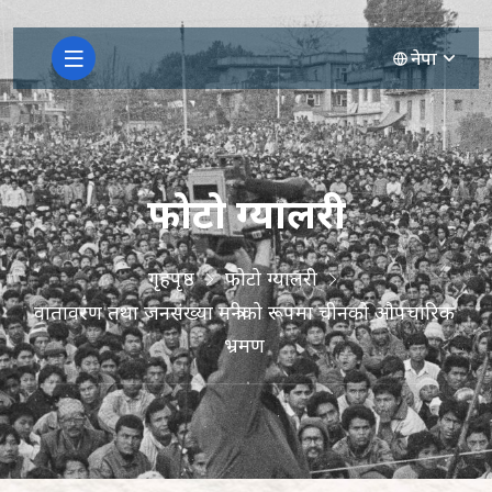
नेपा
फोटो ग्यालरी
गृहपृष्ठ
फोटो ग्यालरी
वातावरण तथा जनसंख्या मन्त्रीको रूपमा चीनको औपचारिक
भ्रमण